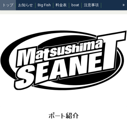
»
トップ
お知らせ
Big Fish
料金表
boat
注意事項
周知事項
ボート紹介